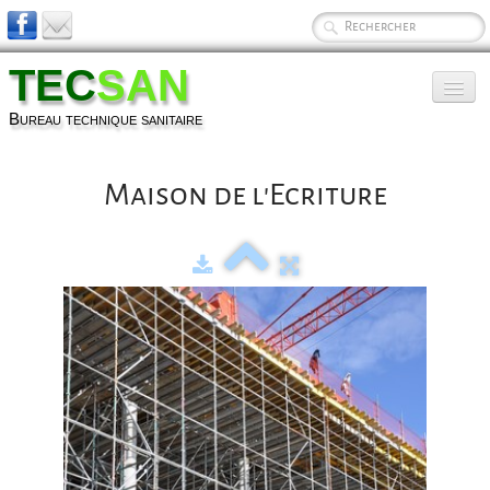
TEC
SAN
Bureau technique sanitaire
Présentation
Maison de l'Ecriture
Services
Technique
Photos
▼
Références
Contact