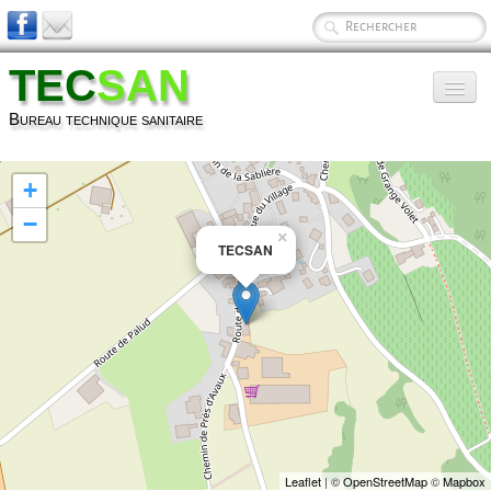
TEC
SAN
Bureau technique sanitaire
Présentation
+
Services
−
×
TECSAN
Technique
Photos
▼
Références
Contact
Leaflet
| ©
OpenStreetMap
©
Mapbox